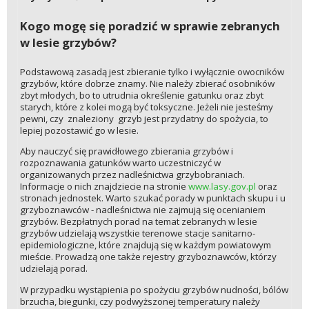
Kogo mogę się poradzić w sprawie zebranych
w lesie grzybów?
Podstawową zasadą jest zbieranie tylko i wyłącznie owocników
grzybów, które dobrze znamy. Nie należy zbierać osobników
zbyt młodych, bo to utrudnia określenie gatunku oraz zbyt
starych, które z kolei mogą być toksyczne. Jeżeli nie jesteśmy
pewni, czy znaleziony grzyb jest przydatny do spożycia, to
lepiej pozostawić go w lesie.
Aby nauczyć się prawidłowego zbierania grzybów i
rozpoznawania gatunków warto uczestniczyć w
organizowanych przez nadleśnictwa grzybobraniach.
Informacje o nich znajdziecie na stronie
www.lasy.gov.pl
oraz
stronach jednostek. Warto szukać porady w punktach skupu i u
grzyboznawców - nadleśnictwa nie zajmują się ocenianiem
grzybów. Bezpłatnych porad na temat zebranych w lesie
grzybów udzielają wszystkie terenowe stacje sanitarno-
epidemiologiczne, które znajdują się w każdym powiatowym
mieście. Prowadzą one także rejestry grzyboznawców, którzy
udzielają porad.
W przypadku wystąpienia po spożyciu grzybów nudności, bólów
brzucha, biegunki, czy podwyższonej temperatury należy