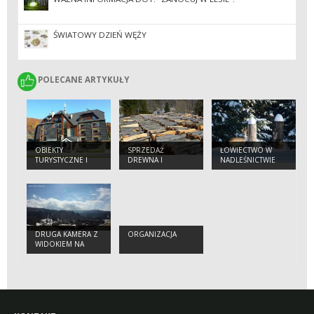
ŚWIATOWY DZIEŃ WĘŻY
POLECANE ARTYKUŁY
POLECANE ARTYKUŁY
OBIEKTY
SPRZEDAŻ
ŁOWIECTWO W
TURYSTYCZNE I
DREWNA I
NADLEŚNICTWIE
EDUKACYJNE
CHOINEK
STUPOSIANY
DRUGA KAMERA Z
ORGANIZACJA
WIDOKIEM NA
BUKOWE BERDO