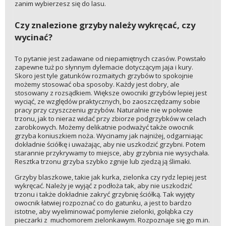
zanim wybierzesz się do lasu.
Czy znalezione grzyby należy wykręcać, czy
wycinać?
To pytanie jest zadawane od niepamiętnych czasów. Powstało
zapewne tuż po słynnym dylemacie dotyczącym jaja i kury.
Skoro jest tyle gatunków rozmaitych grzybów to spokojnie
możemy stosować oba sposoby. Każdy jest dobry, ale
stosowany z rozsądkiem. Większe owocniki grzybów lepiej jest
wyciąć, ze względów praktycznych, bo zaoszczędzamy sobie
pracy przy czyszczeniu grzybów. Naturalnie nie w połowie
trzonu, jak to nieraz widać przy zbiorze podgrzybków w celach
zarobkowych. Możemy delikatnie podważyć także owocnik
grzyba koniuszkiem noża. Wycinamy jak najniżej, odgarniając
dokładnie ściółkę i uważając, aby nie uszkodzić grzybni. Potem
starannie przykrywamy to miejsce, aby grzybnia nie wysychała.
Resztka trzonu grzyba szybko zgnije lub zjedzą ją ślimaki.
Grzyby blaszkowe, takie jak kurka, zielonka czy rydz lepiej jest
wykręcać. Należy je wyjąć z podłoża tak, aby nie uszkodzić
trzonu i także dokładnie zakryć grzybnię ściółką. Tak wyjęty
owocnik łatwiej rozpoznać co do gatunku, a jest to bardzo
istotne, aby wyeliminować pomylenie zielonki, gołąbka czy
pieczarki z muchomorem zielonkawym. Rozpoznaje się go m.in.