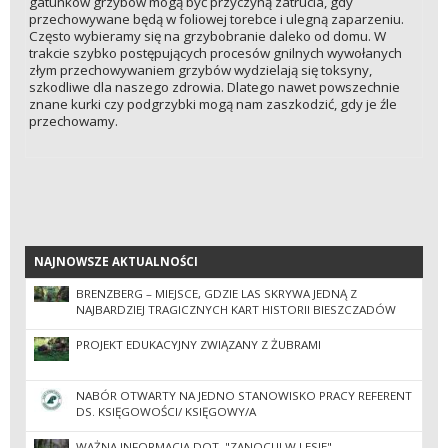
gatunków grzybów mogą być przyczyną zatrucia, gdy
przechowywane będą w foliowej torebce i ulegną zaparzeniu.
Często wybieramy się na grzybobranie daleko od domu. W
trakcie szybko postępujących procesów gnilnych wywołanych
złym przechowywaniem grzybów wydzielają się toksyny,
szkodliwe dla naszego zdrowia. Dlatego nawet powszechnie
znane kurki czy podgrzybki mogą nam zaszkodzić, gdy je źle
przechowamy.
NAJNOWSZE AKTUALNOŚCI
NAJNOWSZE AKTUALNOŚCI
BRENZBERG – MIEJSCE, GDZIE LAS SKRYWA JEDNĄ Z
NAJBARDZIEJ TRAGICZNYCH KART HISTORII BIESZCZADÓW
PROJEKT EDUKACYJNY ZWIĄZANY Z ŻUBRAMI
NABÓR OTWARTY NA JEDNO STANOWISKO PRACY REFERENT
DS. KSIĘGOWOŚCI/ KSIĘGOWY/A
WAŻNA INFORMACJA DOT. "ZANOCUJ W LESIE".