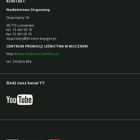
KONTAKT:
Nadleśnictwo Stuposiany
Stuposiany 1A
38-713 Lutowiska
tel. 13 461 00 10
fax 13 461 00 10
stuposiany@krosno.lasy.gov.pl
CENTRUM PROMOCJI LEŚNICTWA W MUCZNEM
http://
www.lasybieszczadzkie.pl
tel: 516 824 694
Śledź nasz kanał YT: