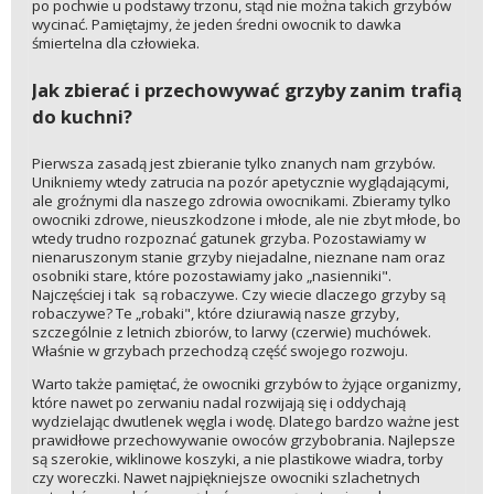
po pochwie u podstawy trzonu, stąd nie można takich grzybów
wycinać. Pamiętajmy, że jeden średni owocnik to dawka
śmiertelna dla człowieka.
Jak zbierać i przechowywać grzyby zanim trafią
do kuchni?
Pierwsza zasadą jest zbieranie tylko znanych nam grzybów.
Unikniemy wtedy zatrucia na pozór apetycznie wyglądającymi,
ale groźnymi dla naszego zdrowia owocnikami. Zbieramy tylko
owocniki zdrowe, nieuszkodzone i młode, ale nie zbyt młode, bo
wtedy trudno rozpoznać gatunek grzyba. Pozostawiamy w
nienaruszonym stanie grzyby niejadalne, nieznane nam oraz
osobniki stare, które pozostawiamy jako „nasienniki".
Najczęściej i tak są robaczywe. Czy wiecie dlaczego grzyby są
robaczywe? Te „robaki", które dziurawią nasze grzyby,
szczególnie z letnich zbiorów, to larwy (czerwie) muchówek.
Właśnie w grzybach przechodzą część swojego rozwoju.
Warto także pamiętać, że owocniki grzybów to żyjące organizmy,
które nawet po zerwaniu nadal rozwijają się i oddychają
wydzielając dwutlenek węgla i wodę. Dlatego bardzo ważne jest
prawidłowe przechowywanie owoców grzybobrania. Najlepsze
są szerokie, wiklinowe koszyki, a nie plastikowe wiadra, torby
czy woreczki. Nawet najpiękniejsze owocniki szlachetnych