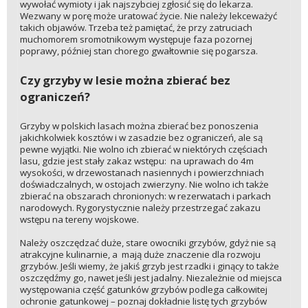
wywołać wymioty i jak najszybciej zgłosić się do lekarza.
Wezwany w porę może uratować życie. Nie należy lekceważyć
takich objawów. Trzeba też pamiętać, że przy zatruciach
muchomorem sromotnikowym występuje faza pozornej
poprawy, później stan chorego gwałtownie się pogarsza.
Czy grzyby w lesie można zbierać bez
ograniczeń?
Grzyby w polskich lasach można zbierać bez ponoszenia
jakichkolwiek kosztów i w zasadzie bez ograniczeń, ale są
pewne wyjątki. Nie wolno ich zbierać w niektórych częściach
lasu, gdzie jest stały zakaz wstępu: na uprawach do 4m
wysokości, w drzewostanach nasiennych i powierzchniach
doświadczalnych, w ostojach zwierzyny. Nie wolno ich także
zbierać na obszarach chronionych: w rezerwatach i parkach
narodowych. Rygorystycznie należy przestrzegać zakazu
wstępu na tereny wojskowe.
Należy oszczędzać duże, stare owocniki grzybów, gdyż nie są
atrakcyjne kulinarnie, a mają duże znaczenie dla rozwoju
grzybów. Jeśli wiemy, że jakiś grzyb jest rzadki i ginący to także
oszczędźmy go, nawet jeśli jest jadalny. Niezależnie od miejsca
występowania część gatunków grzybów podlega całkowitej
ochronie gatunkowej – poznaj dokładnie listę tych grzybów