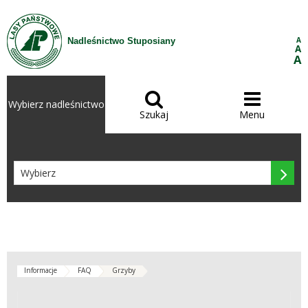
Przejdź do treści
A
Nadleśnictwo Stuposiany
A
A


Wybierz nadleśnictwo
Szukaj
Menu

Informacje
FAQ
Grzyby