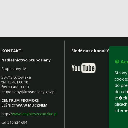
KONTAKT:
Śledź nasz kanał YT:
Nadleśnictwo Stuposiany
🍪 Ac
Stuposiany 1A
Stron
38-713 Lutowiska
cooki
tel. 13 461 00 10
do pre
fax 13 461 00 10
do cel
stuposiany@krosno.lasy.gov.pl
Je�eli
CENTRUM PROMOCJI
plikac
LEŚNICTWA W MUCZNEM
intern
http://
www.lasybieszczadzkie.pl
tel: 516 824 694