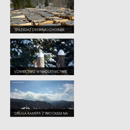
SPRZEDAŻ DREWNA I CHOINEK
ŁOWIECTWO W NADLEŚNICTWIE
STUPOSIANY
DRUGA KAMERA Z WIDOKIEM NA
BUKOWE BERDO