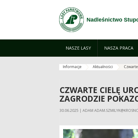
Skip to Content
Nadleśnictwo Stup
NASZE LASY
NASZA PRACA
Informacje
Aktualności
Czwarte
CZWARTE CIELĘ U
ZAGRODZIE POKAZ
30.06.2025 | ADAM ADAM.SZMILYK@KROSNO