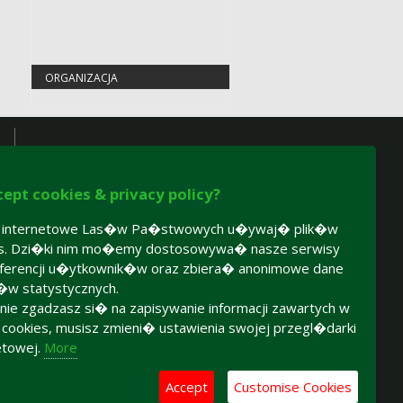
ORGANIZACJA
cept cookies & privacy policy?
y internetowe Las�w Pa�stwowych u�ywaj� plik�w
es. Dzi�ki nim mo�emy dostosowywa� nasze serwisy
ferencji u�ytkownik�w oraz zbiera� anonimowe dane
�w statystycznych.
 nie zgadzasz si� na zapisywanie informacji zawartych w
h cookies, musisz zmieni� ustawienia swojej przegl�darki
etowej.
More
Accept
Customise Cookies