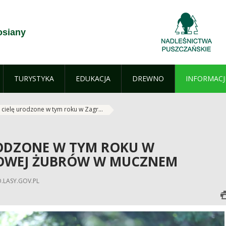
osiany
TURYSTYKA
EDUKACJA
DREWNO
INFORMACJ
 cielę urodzone w tym roku w Zagr...
RODZONE W TYM ROKU W
OWEJ ŻUBRÓW W MUCZNEM
.LASY.GOV.PL