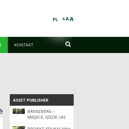
A
A
A
PL

E
KONTAKT
ASSET PUBLISHER
ASSET PUBLISHER
BRENZBERG –
MIEJSCE, GDZIE LAS
SKRYWA JEDNĄ Z
NAJBARDZIEJ
PROJEKT EDUKACYJNY