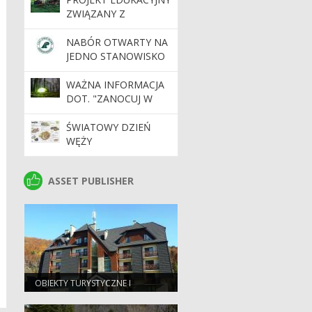
TRAGICZNYCH KART
ZWIĄZANY Z
HISTORII
ŻUBRAMI
BIESZCZADÓW
NABÓR OTWARTY NA
JEDNO STANOWISKO
PRACY REFERENT DS.
KSIĘGOWOŚCI/
WAŻNA INFORMACJA
KSIĘGOWY/A
DOT. "ZANOCUJ W
LESIE".
ŚWIATOWY DZIEŃ
WĘŻY
ASSET PUBLISHER
ASSET PUBLISHER
OBIEKTY TURYSTYCZNE I
EDUKACYJNE